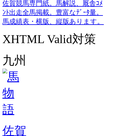
佐賀競馬専門紙。馬解説、厩舎ｺﾒ
ﾝﾄ出走全馬掲載。豊富なﾃﾞｰﾀ量。
馬成績表・横版、縦版あります。
XHTML Valid対策
九州
佐賀