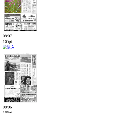
08/07
165pt
08/06
165pt