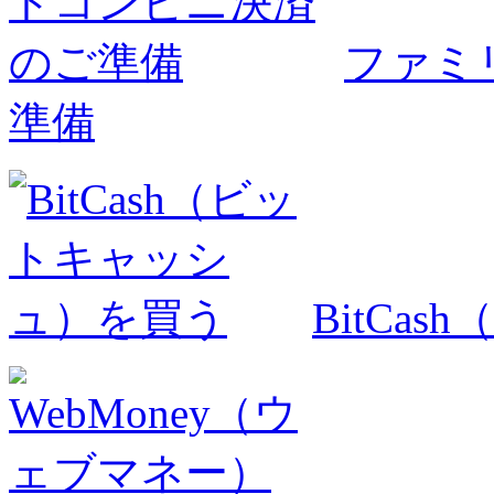
ファミ
準備
BitCa