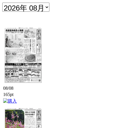
08/08
165pt