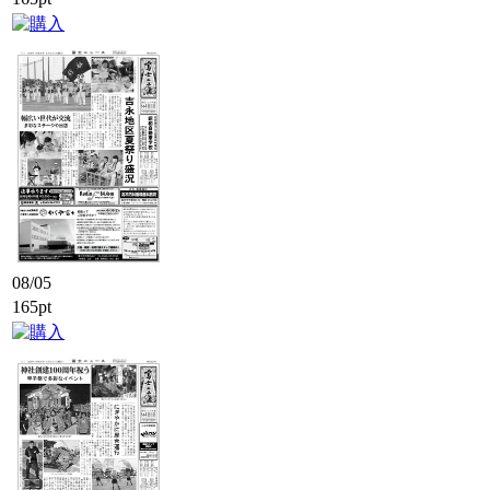
08/05
165pt