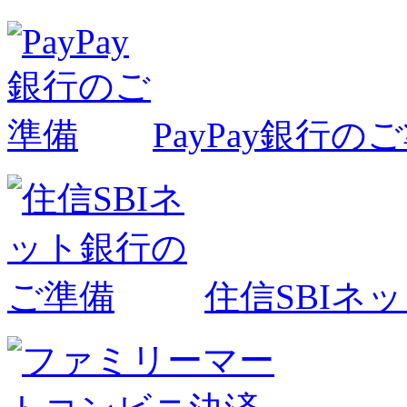
PayPay銀行の
住信SBIネ