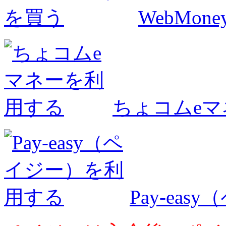
WebMo
ちょコムe
Pay-ea