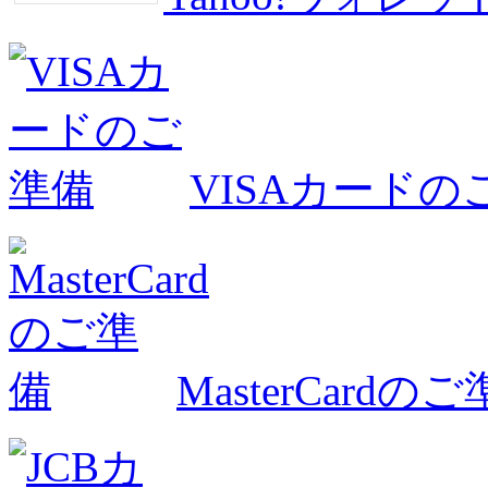
VISAカードの
MasterCardの