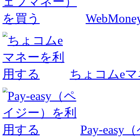
WebMo
ちょコムe
Pay-ea