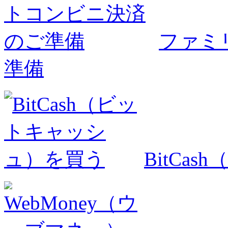
ファミ
準備
BitCa