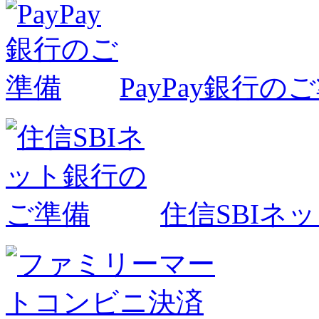
PayPay銀行の
住信SBIネ