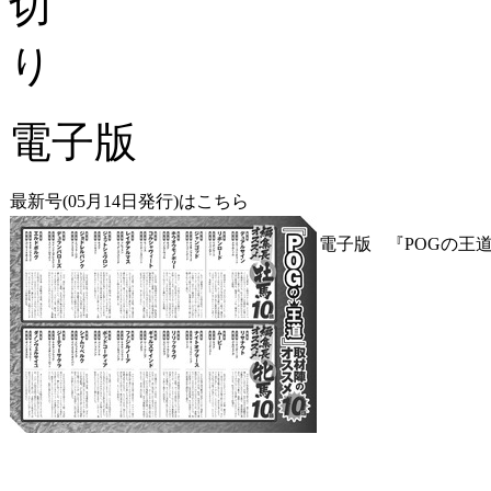
電子版
最新号(05月14日発行)はこちら
電子版
『POGの王道』