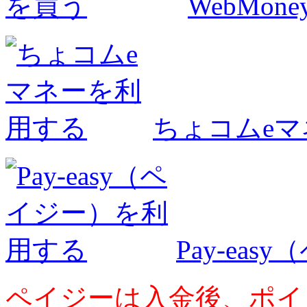
WebMo
ちょコムe
Pay-ea
ペイジーは入金後、ポイ