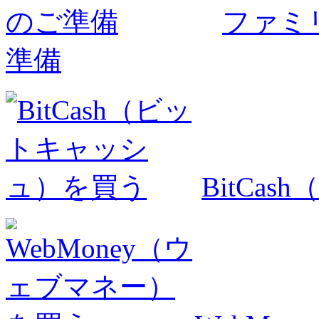
ファミ
準備
BitCa