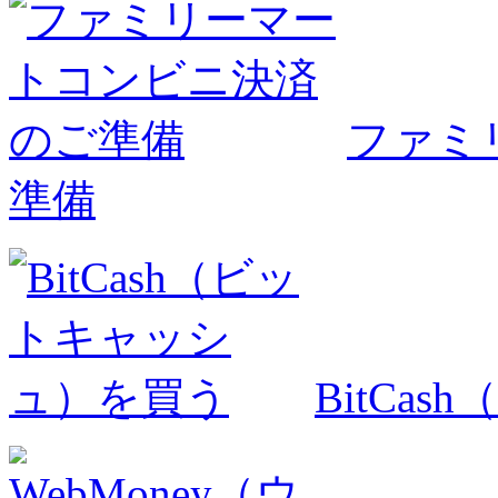
ファミ
準備
BitCa