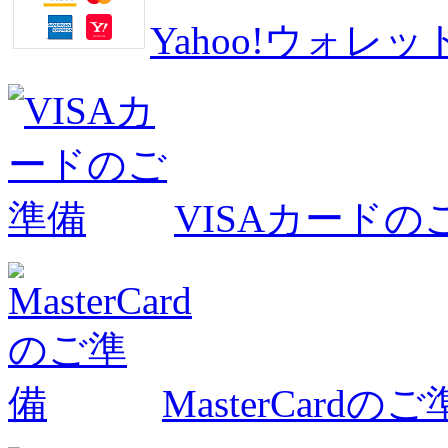
Yahoo!ウォ
VISAカードの
MasterCardの