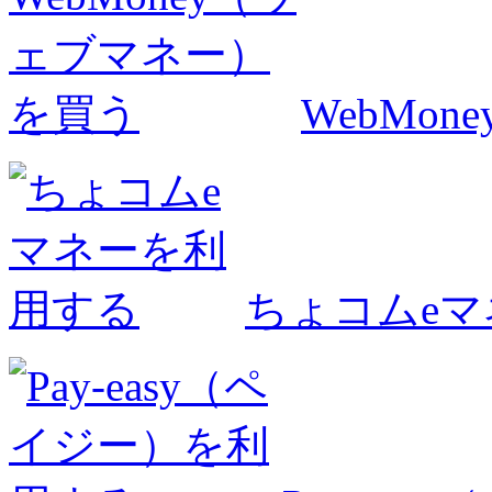
WebMo
ちょコムe