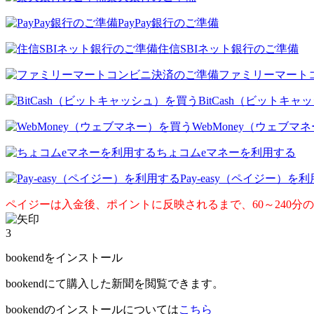
PayPay銀行のご準備
住信SBIネット銀行のご準備
ファミリーマート
BitCash（ビットキ
WebMoney（ウェブマ
ちょコムeマネーを利用する
Pay-easy（ペイジー）を
ペイジーは入金後、ポイントに反映されるまで、60～240分
3
bookendをインストール
bookendにて購入した新聞を閲覧できます。
bookendのインストールについては
こちら