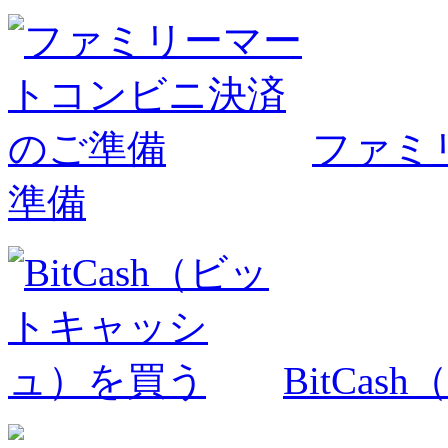
ファミ
準備
BitCa