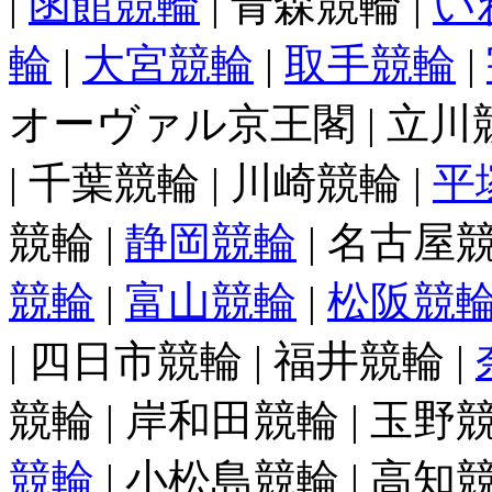
|
函館競輪
| 青森競輪 |
い
輪
|
大宮競輪
|
取手競輪
|
オーヴァル京王閣 | 立川競輪
| 千葉競輪 | 川崎競輪 |
平
競輪 |
静岡競輪
| 名古屋競
競輪
|
富山競輪
|
松阪競
| 四日市競輪 | 福井競輪 |
競輪 | 岸和田競輪 | 玉野競
競輪
| 小松島競輪 | 高知競