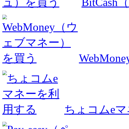
BitCa
WebMo
ちょコムe