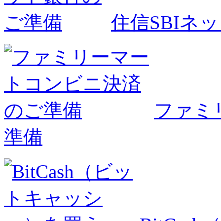
住信SBIネ
ファミ
準備