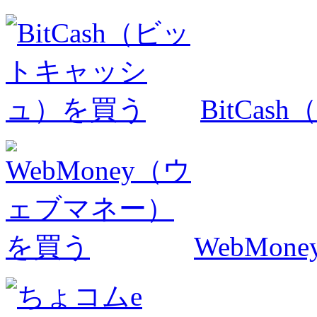
BitCa
WebMo