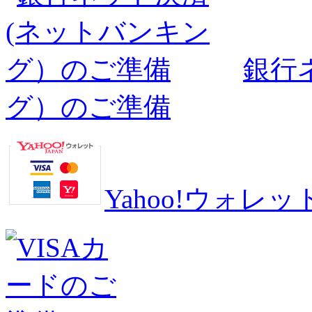
銀行
グ）のご準備
Yahoo!ウォ