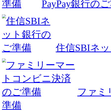
PayPay銀行の
住信SBIネ
ファミ
準備