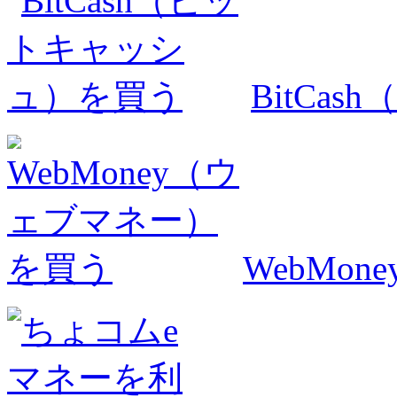
BitCa
WebMo