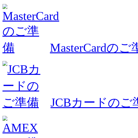
MasterCardの
JCBカードのご