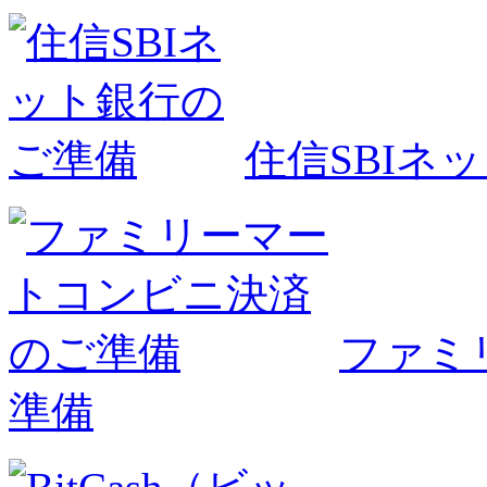
住信SBIネ
ファミ
準備