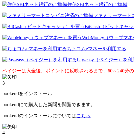
住信SBIネット銀行のご準備
ファミリーマート
BitCash（ビットキ
WebMoney（ウェブマ
ちょコムeマネーを利用する
Pay-easy（ペイジー）を
ペイジーは入金後、ポイントに反映されるまで、60～240分
3
bookendをインストール
bookendにて購入した新聞を閲覧できます。
bookendのインストールについては
こちら
4