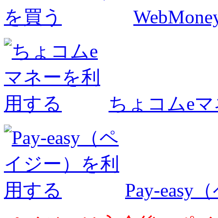
WebMo
ちょコムe
Pay-ea