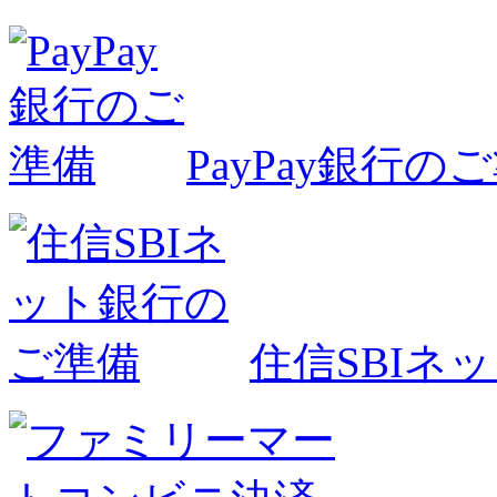
PayPay銀行の
住信SBIネ