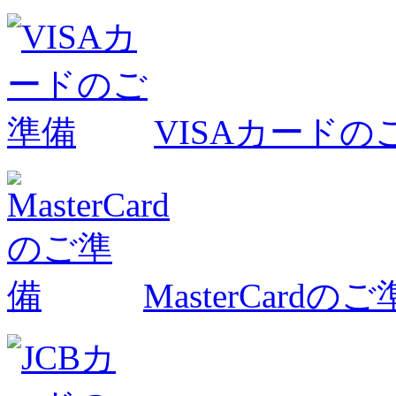
VISAカードの
MasterCardの