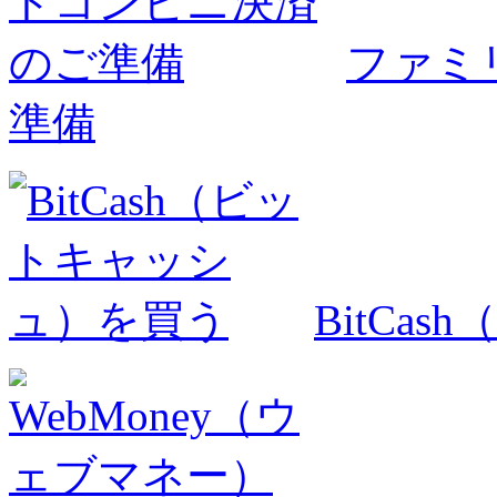
ファミ
準備
BitCa