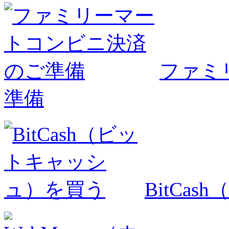
ファミ
準備
BitCa