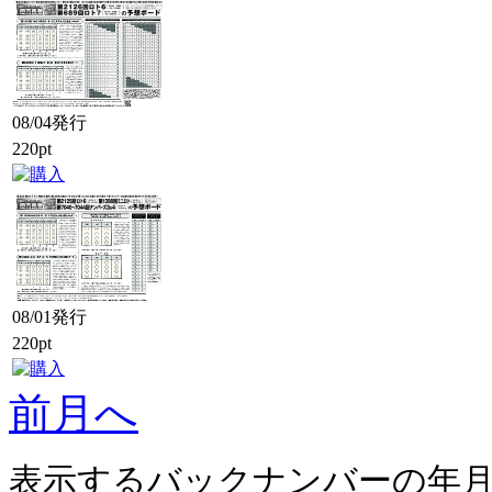
08/04発行
220pt
08/01発行
220pt
前月へ
表示するバックナンバーの年