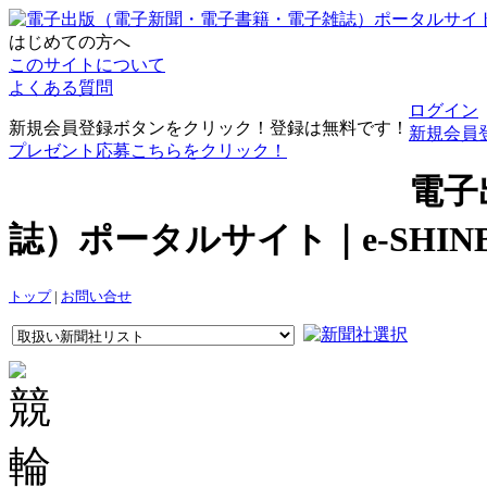
はじめての方へ
このサイトについて
よくある質問
ログイン
新規会員登録ボタンをクリック！登録は無料です！
新規会員
プレゼント応募こちらをクリック！
電子
誌）ポータルサイト｜e-SHI
トップ
|
お問い合せ