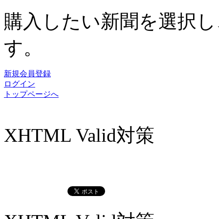
購入したい新聞を選択し
す。
新規会員登録
ログイン
トップページへ
XHTML Valid対策