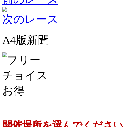
次のレース
A4版新聞
開催場所を選んでください