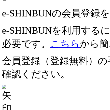
e-SHINBUNの会員登
e-SHINBUNを利用
必要です。
こちら
から簡
会員登録（登録無料）の
確認ください。