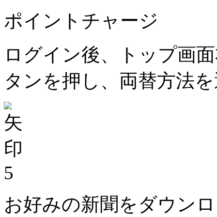
ポイントチャージ
ログイン後、トップ画面
タンを押し、両替方法を
5
お好みの新聞をダウンロ