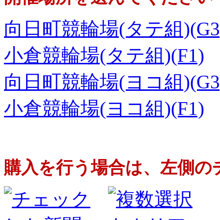
向日町競輪場(タテ組)(G3
小倉競輪場(タテ組)(F1)
向日町競輪場(ヨコ組)(G3
小倉競輪場(ヨコ組)(F1)
購入を行う場合は、左側の