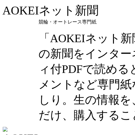
AOKEIネット新聞
競輪・オートレース専門紙
「AOKEIネット
の新聞をインター
ィ付PDFで読め
メントなど専門紙
しり。生の情報を
だけ、購入するこ