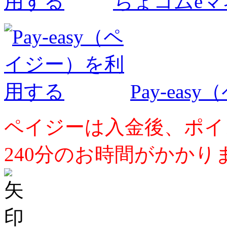
ちょコムe
Pay-ea
ペイジーは入金後、ポイ
240分のお時間がかかり