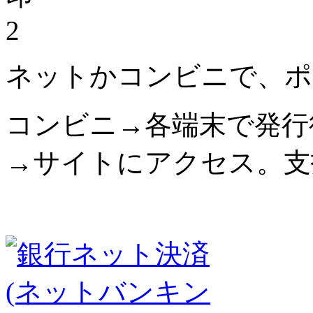
2
ネットかコンビニで、ポ
コンビニ→各端末で発行
→サイトにアクセス。支