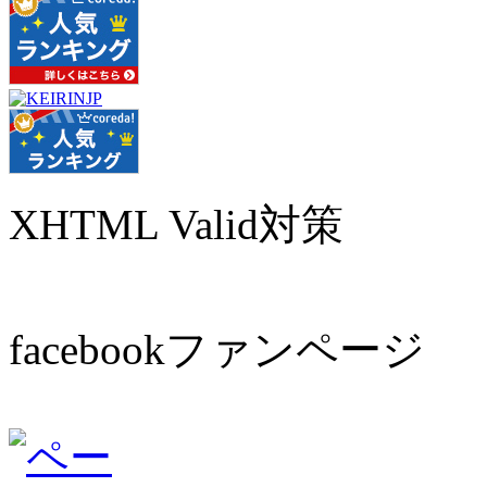
XHTML Valid対策
facebookファンページ