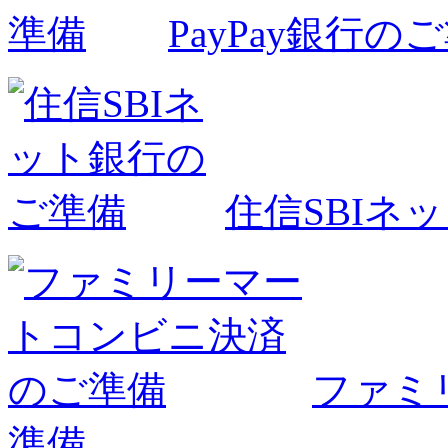
PayPay銀行の
住信SBIネ
ファミ
準備