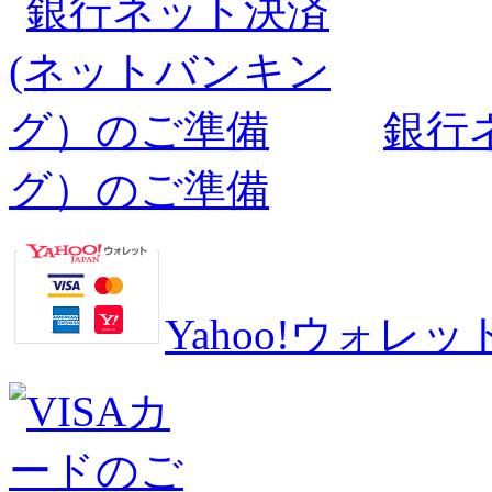
銀行
グ）のご準備
Yahoo!ウォ