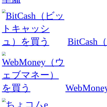
BitCa
WebMo