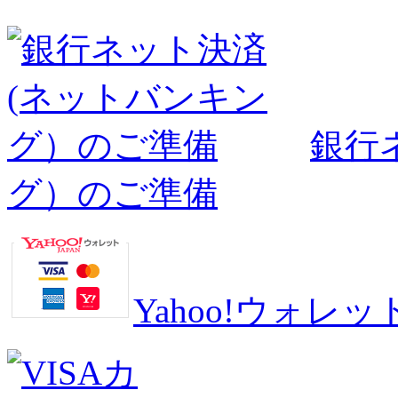
銀行
グ）のご準備
Yahoo!ウォ