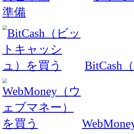
準備
BitCa
WebMo