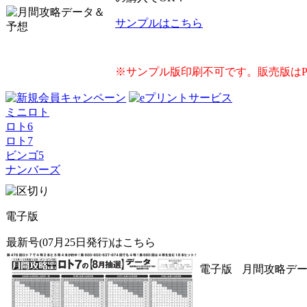
サンプルはこちら
※サンプル版印刷不可です。販売版は
ミニロト
ロト6
ロト7
ビンゴ5
ナンバーズ
電子版
最新号(07月25日発行)はこちら
電子版
月間攻略データ