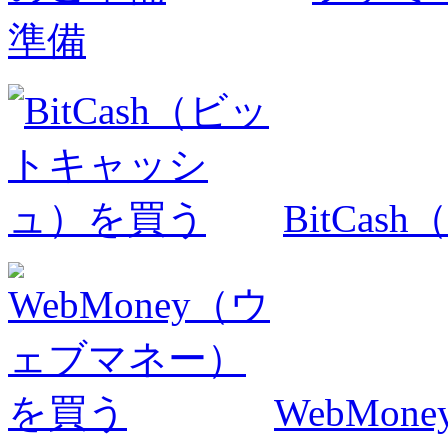
準備
BitCa
WebMo