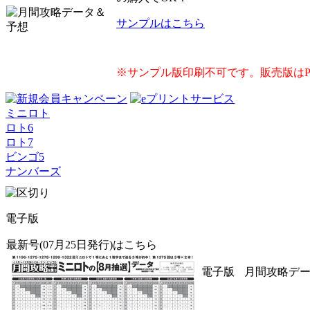
サンプルはこちら
※サンプル版印刷不可です。販売版は
ミニロト
ロト6
ロト7
ビンゴ5
ナンバーズ
電子版
最新号(07月25日発行)はこちら
電子版
月間攻略データ