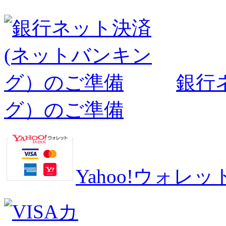
銀行
グ）のご準備
Yahoo!ウォ