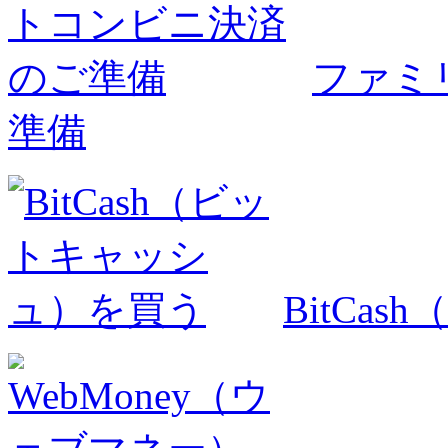
ファミ
準備
BitCa