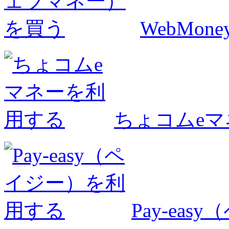
WebMo
ちょコムe
Pay-ea