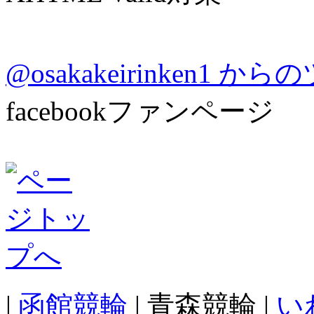
@osakakeirinken1 か
facebookファンページ
|
函館競輪
| 青森競輪 |
い