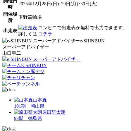
開催日
2025年12月28日(日)･29日(月)･30日(火)
時
開催場
玉野競輪場
所
コンビニで出走表が無料で出力できます。
出走表
詳しくは
コチラ
e-SHINBUN
スーパーアドバイザー
山口幸二
山本直
101期 岡山県
原田研太朗
98期 徳島県