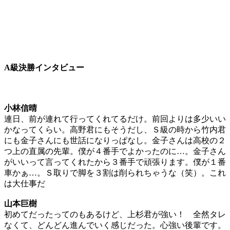
A級決勝インタビュー
小林信晴
連日、前が連れて行ってくれてるだけ。前回よりは多少いい
かなってくらい。高野君にもそうだし、Ｓ級の時から竹内君
にも金子さんにも世話になりっぱなし。金子さんは高校の２
つ上の直属の先輩。僕が４番手でよかったのに…。金子さん
がいいって言ってくれたから３番手で頑張ります。僕が１番
車かぁ…。Ｓ取りで脚を３割は削られちゃうな（笑）。これ
は大仕事だ
山本巨樹
初めてだったってのもあるけど、上杉君が強い！ 全然タレ
なくて、どんどん進んでいく感じだった。心強い後輩です。