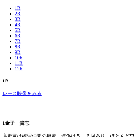
1R
2R
3R
4R
5R
6R
7R
8R
9R
10R
11R
12R
1Ｒ
レース映像をみる
1金子 貴志
高野君は練習仲間の後輩。連係は５、６回あり、ほとんどワ