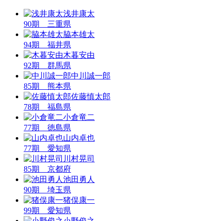
浅井康太
90期 三重県
脇本雄太
94期 福井県
木暮安由
92期 群馬県
中川誠一郎
85期 熊本県
佐藤慎太郎
78期 福島県
小倉竜二
77期 徳島県
山内卓也
77期 愛知県
川村晃司
85期 京都府
池田勇人
90期 埼玉県
猪俣康一
99期 愛知県
小野俊之