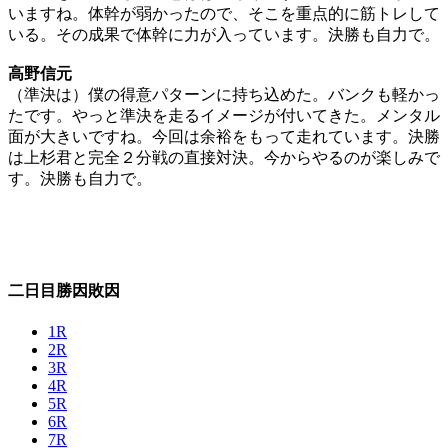
いますね。体幹が弱かったので、そこを重点的に筋トレして
いる。その成果で体幹に力が入っています。決勝も自力で。
高野信元
（準決は）僕の得意パターンに持ち込めた。バンクも軽かっ
たです。やっと準決を走るイメージが付いてきた。メンタル
面が大きいですね。今回は余裕をもって走れています。決勝
は上杉君と完全２分戦の直接対決。今からやるのが楽しみで
す。決勝も自力で。
二日目勝因敗因
1R
2R
3R
4R
5R
6R
7R