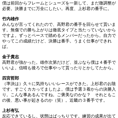
僕は前回からフレームとシューズを一新して、まだ微調整が
必要。決勝までに万全にしたい。再度、上杉君の番手に。
竹内雄作
みんなが言ってくれたので、高野君の番手を回らせて貰いま
す。無傷での勝ち上がりは徹底タイプと当たっていないから
ですよ。ずっとペースで踏めるメンバーだったから。自力で
やってこの成績だけど、決勝は番手。うまく仕事ができれ
ば。
金子貴志
高野君が強かった。雄作次第だけど、並ぶなら僕は４番手で
いいよ。信晴も後ろで仕事やって貰ったりとかしてたから。
四宮哲郎
（準決は）久々に気持ちいいレースができた。上杉君のお陰
です。すごくカカってましたよ。僕は予選３着からの決勝入
り。こんな事あるんですね。ご褒美なのかな？ それともこ
の後、悪い事が起きるのか（笑）。近畿の３番手です。
上杉有弘
反応できているし、状態はばっちりです。練習の成果が出て