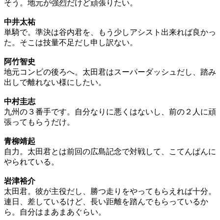
そう。地元が強烈だけど頑張りたい。
中井太祐
単騎で。準決は谷内君を、もう少しアシスト出来れば良かっ
た。そこは技量不足だし申し訳ない。
阿竹智史
地元コンビの後ろへ。太田君はスーパーダッシュだし、踏み
出しで離れない様にしたい。
中村圭志
九州の３番手です。自分なりに悪くはないし、前の２人に頑
張ってもらうだけ。
青柳靖起
自力。太田君とは前回の広島記念で対戦して、こてんぱんに
やられている。
岩津裕介
太田君。彼が主役だし、勝つ走りをやってもらえれば十分。
連日、差しているけど、長い距離を踏んでもらっているか
ら。自分はまあまあぐらい。