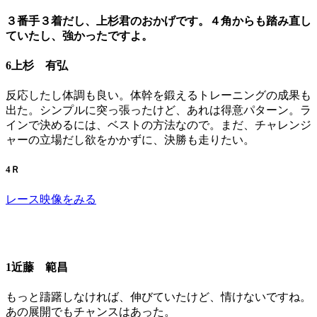
３番手３着だし、上杉君のおかげです。４角からも踏み直し
ていたし、強かったですよ。
6上杉 有弘
反応したし体調も良い。体幹を鍛えるトレーニングの成果も
出た。シンプルに突っ張ったけど、あれは得意パターン。ラ
インで決めるには、ベストの方法なので。まだ、チャレンジ
ャーの立場だし欲をかかずに、決勝も走りたい。
4Ｒ
レース映像をみる
1近藤 範昌
もっと躊躇しなければ、伸びていたけど、情けないですね。
あの展開でもチャンスはあった。