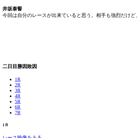
井坂泰誓
今回は自分のレースが出来ていると思う。相手も強烈だけど
二日目勝因敗因
1R
2R
3R
4R
5R
6R
7R
1Ｒ
レース映像をみる