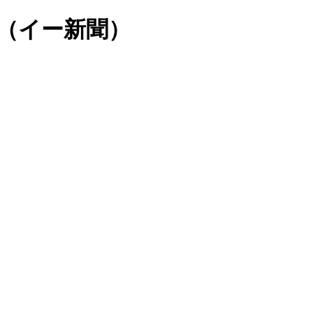
N（イー新聞）