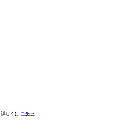
。詳しくは
コチラ