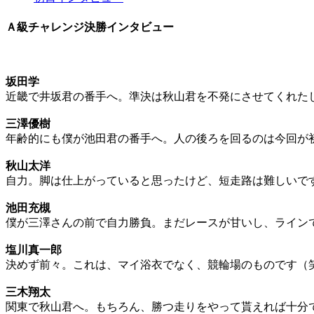
Ａ級チャレンジ決勝インタビュー
坂田学
近畿で井坂君の番手へ。準決は秋山君を不発にさせてくれた
三澤優樹
年齢的にも僕が池田君の番手へ。人の後ろを回るのは今回が
秋山太洋
自力。脚は仕上がっていると思ったけど、短走路は難しいで
池田充槻
僕が三澤さんの前で自力勝負。まだレースが甘いし、ライン
塩川真一郎
決めず前々。これは、マイ浴衣でなく、競輪場のものです（
三木翔太
関東で秋山君へ。もちろん、勝つ走りをやって貰えれば十分