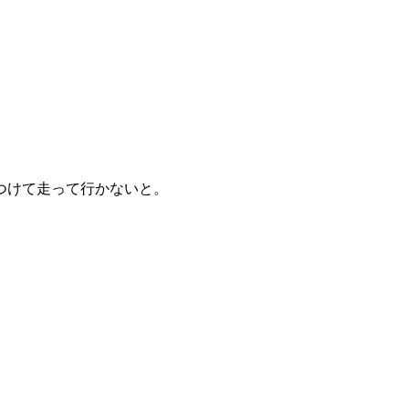
つけて走って行かないと。