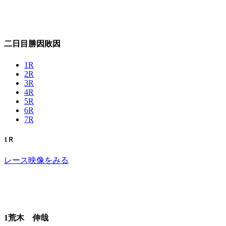
二日目勝因敗因
1R
2R
3R
4R
5R
6R
7R
1Ｒ
レース映像をみる
1荒木 伸哉