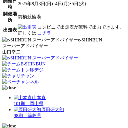
開催日
2025年8月3日(日)･4日(月)･5日(火)
時
開催場
前橋競輪場
所
コンビニで出走表が無料で出力できます。
出走表
詳しくは
コチラ
e-SHINBUN
スーパーアドバイザー
山口幸二
山本直
101期 岡山県
原田研太朗
98期 徳島県