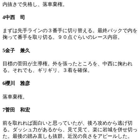
内抜きで失格し、落車棄権。
4中西 司
まずは先手ラインの３番手に切り替える。最終バックで内を
掬って番手を取り切る。９０点ぐらいのレース内容。
5金子 兼久
目標の菅田が主導権。外を張ったところを、中西に掬われ
る。それでも、ギリギリ、３着を確保。
6櫻川 雅彦
落車棄権。
7菅田 和宏
前を取れれば面白いと思っていたが、後ろ攻めから逃げ切
る。ダッシュ力があるから、見て見て、楽に岩城を併せ切っ
た。最後の踏み直しも抜群。近況の良さをアピールした。