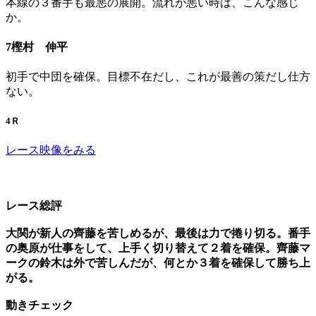
本線の３番手も最悪の展開。流れが悪い時は、こんな感じ
か。
7樫村 伸平
初手で中団を確保。目標不在だし、これが最善の策だし仕方
ない。
4Ｒ
レース映像をみる
レース総評
大関が新人の齊藤を苦しめるが、最後は力で捲り切る。番手
の奥原が仕事をして、上手く切り替えて２着を確保。齊藤マ
ークの鈴木は外で苦しんだが、何とか３着を確保して勝ち上
がる。
動きチェック