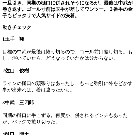
一旦引き、同期の樋口に併されそうになるが、最後は中武が
巻き返す。ゴール寸前は玉手が差してワンツー。３番手の金
子もピッタリで人気サイドの決着。
動きチェック
1玉手 翔
目標の中武が最後は捲り切るので、ゴール前は差し切る。も
し、浮いていたら、どうなっていたかは分からない。
2佐山 俊樹
ラインの樋口の頑張りはあったし、もっと強引に外をどかす
事が出来れば、着は違ったかも。
3中武 三四郎
同期の樋口に手こずる。何度か、併されるピンチもあった
が、バックで捲り切った。
4樋口 開土