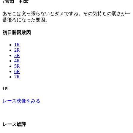
7菅田 和宏
あそこは突っ張らないとダメですね。その気持ちの弱さが一
番後ろになった要因。
初日勝因敗因
1R
2R
3R
4R
5R
6R
7R
1Ｒ
レース映像をみる
レース総評