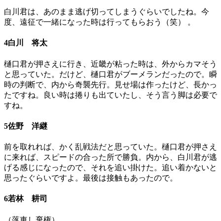
白川君は、あのまま逃げ切ってしまうぐらいでしたね。今
度、遠征で一緒になった時は行ってもらおう（笑） 。
4白川 将太
樋口君が押さえに行き、近畿が粘った時は、外からカマそう
と思っていた。だけど、樋口君がブーメランだったので。瞬
時の判断で、内から奇襲先行。見せ場は作ったけど、長かっ
たですね。良い時は捲りも出ていたし、そう言う脚は必要で
すね。
5佐野 洋継
前を取れれば、かく乱戦法だと思っていた。樋口君が押さえ
に来れば、スピードの合った所で勝負。内から、白川君が逃
げる感じになったので、それを追い掛けた。追い着かないと
思ったぐらいですよ。最後は接触もあったので。
6若林 耕司
（落車し棄権） 。