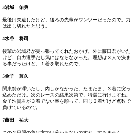
3岩城 佑典
最後は失速したけど、後ろの先輩がワンツーだったので。力
は出し切れたと思う。
4水谷 将司
後輩の岩城君が突っ張ってくれたおかげ。外に藤田君がいた
けど、自力選手だし気にはならなかった。理想は３人で決ま
る事だったけど、１着を取れたので。
5金子 兼久
関東勢が浮いたし、内しかなかった。たまたま、３着に突っ
込めただけ。次のレースの結果次第で、特選に行けますね。
金子浩貴君が３着でない事を願って。同じ３着だけど点数で
負けているので。
7藤田 祐大
この２日間の負け方では分からないですね。すみません。