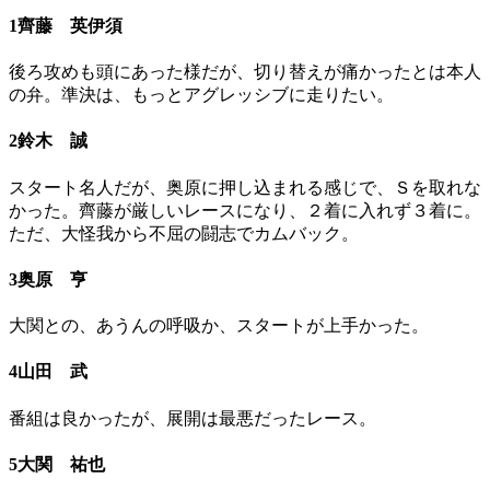
1齊藤 英伊須
後ろ攻めも頭にあった様だが、切り替えが痛かったとは本人
の弁。準決は、もっとアグレッシブに走りたい。
2鈴木 誠
スタート名人だが、奥原に押し込まれる感じで、Ｓを取れな
かった。齊藤が厳しいレースになり、２着に入れず３着に。
ただ、大怪我から不屈の闘志でカムバック。
3奥原 亨
大関との、あうんの呼吸か、スタートが上手かった。
4山田 武
番組は良かったが、展開は最悪だったレース。
5大関 祐也