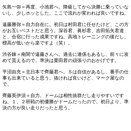
矢島一弥＝再度、小池君へ。降級してから決勝に乗っていな
いし、少しホッとした。ここで流れが変われば良いですね。
遠藤勝弥＝自力自在に。初日は村田君に任せたけど、この方
がお互いベストだと思う。深谷君、眞杉君、吉田拓矢君達
と、合宿に行った成果ですね。高地トレーニングの後だし、
標高が低いから楽ですよ（笑）。
渋谷錬＝南関で遠藤さんへ。過去に連係もあるし、前々に攻
めて貰えるので。準決は栗田君の頑張りのおかげです。
平沼由充＝北日本で齊藤君へ。Ｓは自信があるし、番手の仕
事も出来ていると思う。抜ければ良いけど、マーク屋なの
で。
齊藤英伊須＝自力。ドームは相性抜群だし走りやすいです
ね。１、２班戦の初優勝がドームだったので。初日より、準
決の方が良い走りだったと思う。