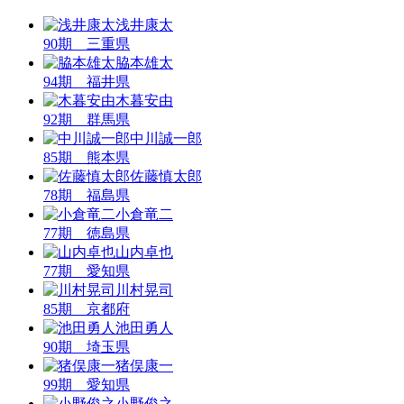
浅井康太
90期 三重県
脇本雄太
94期 福井県
木暮安由
92期 群馬県
中川誠一郎
85期 熊本県
佐藤慎太郎
78期 福島県
小倉竜二
77期 徳島県
山内卓也
77期 愛知県
川村晃司
85期 京都府
池田勇人
90期 埼玉県
猪俣康一
99期 愛知県
小野俊之