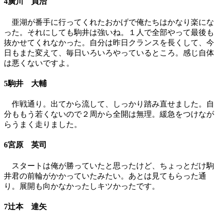
4廣川 貞治
亜湖が番手に行ってくれたおかげで俺たちはかなり楽にな
った。それにしても駒井は強いね。１人で全部やって最後も
抜かせてくれなかった。自分は昨日クランスを長くして、今
日もまた変えて、毎日いろいろやっているところ。感じ自体
は悪くないですよ。
5駒井 大輔
作戦通り。出てから流して、しっかり踏み直せました。自
分ももう若くないので２周から全開は無理。緩急をつけなが
らうまく走りました。
6宮原 英司
スタートは俺が勝っていたと思ったけど、ちょっとだけ駒
井君の前輪がかかっていたみたい。あとは見てもらった通
り。展開も向かなかったしキツかったです。
7辻本 達矢