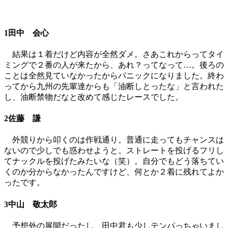
1田中 会心
結果は１着だけど内容が全然ダメ。さあこれからってタイ
ミングで２番の人が来たから、あれ？ってなって…。後ろの
ことは全然見ていなかったからパニックになりました。終わ
ってから九州の先輩達からも「油断しとったな」と言われた
し、油断禁物だなと改めて感じたレースでした。
2佐藤 謙
外競りから叩くのは作戦通り。普通に走ってもチャンスは
ないので少しでも惑わせようと。ストレートを投げるフリし
てナックルを投げたみたいな（笑）。自分でもどう落ちてい
くのか分からなかったんですけど、何とか２着に残れてよか
ったです。
3中山 敬太郎
予想外の展開だったし、田中君も少しテンパっちゃいまし