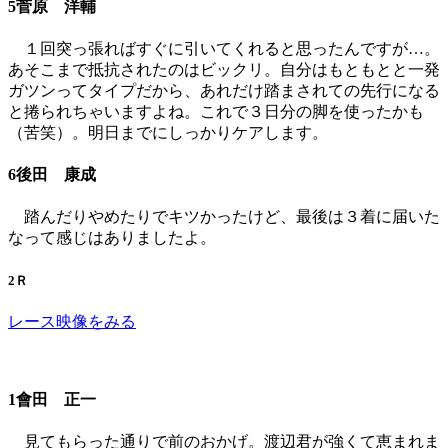
5菅原 洋輔
１回突っ張ればすぐに引いてくれると思ったんですが…。
あそこまで抵抗されたのはビックリ。自分はもともとと一発
ガツンってタイプだから、あれだけ踏まされての先行になる
と捲られちゃいますよね。これで３日分の脚を使ったかも
（苦笑）。明日までにしっかりケアします。
6後田 康成
踏んだりやめたりでキツかったけど、最後は３着に届いた
なって感じはありましたよ。
2Ｒ
レース映像をみる
1會田 正一
見てもらった通りで前のおかげ。渡辺君が強くて恵まれま