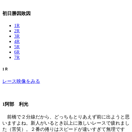
初日勝因敗因
1R
2R
3R
4R
5R
6R
7R
1Ｒ
レース映像をみる
1阿部 利光
前橋で２分線だから、どっちもとりあえず前に出ようと思
いますよね。新人がいるとき以上に激しいレースで疲れまし
た（苦笑）。２番の捲りはスピードが違いすぎて無理です