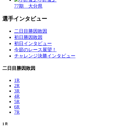
77期 大分県
選手インタビュー
二日目勝因敗因
初日勝因敗因
初日インタビュー
今節のレース展望！
チャレンジ決勝インタビュー
二日目勝因敗因
1R
2R
3R
4R
5R
6R
7R
1Ｒ