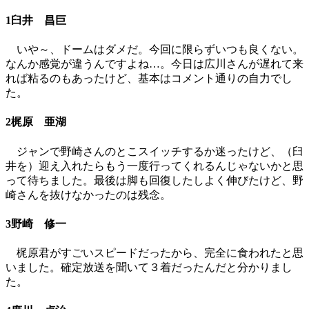
1臼井 昌巨
いや～、ドームはダメだ。今回に限らずいつも良くない。
なんか感覚が違うんですよね…。今日は広川さんが遅れて来
れば粘るのもあったけど、基本はコメント通りの自力でし
た。
2梶原 亜湖
ジャンで野崎さんのとこスイッチするか迷ったけど、（臼
井を）迎え入れたらもう一度行ってくれるんじゃないかと思
って待ちました。最後は脚も回復したしよく伸びたけど、野
崎さんを抜けなかったのは残念。
3野崎 修一
梶原君がすごいスピードだったから、完全に食われたと思
いました。確定放送を聞いて３着だったんだと分かりまし
た。