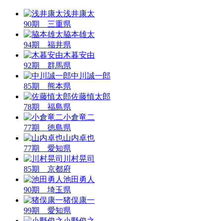
浅井康太
90期 三重県
脇本雄太
94期 福井県
木暮安由
92期 群馬県
中川誠一郎
85期 熊本県
佐藤慎太郎
78期 福島県
小倉竜二
77期 徳島県
山内卓也
77期 愛知県
川村晃司
85期 京都府
池田勇人
90期 埼玉県
猪俣康一
99期 愛知県
小野俊之