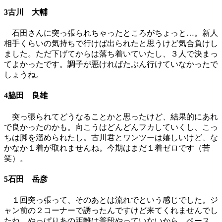
3古川 大輔
石田さんに突っ張られちゃったところがちょっと…。新人
相手くらいの気持ちで行けば出られたと思うけど気合負けし
ました。ただ下げてからは落ち着いていたし、３人で決まっ
てよかったです。調子が悪ければたぶん行けていなかったで
しょうね。
4脇田 良雄
突っ張られてどうなることかと思ったけど、結果的にあれ
で良かったのかも。向こうはどんどんフカしていくし、こっ
ちは脚を溜められたし。古川君とワンツーは嬉しいけど、な
かなか１着が取れませんね。今期はまだ１着ゼロです（苦
笑）。
5石田 岳彦
１回突っ張って、そのあとは流れでという感じでした。ジ
ャン前の２コーナーで誘ったんですけど来てくれませんでし
たね。やっぱりあの距離は普段やっていないから、ペース