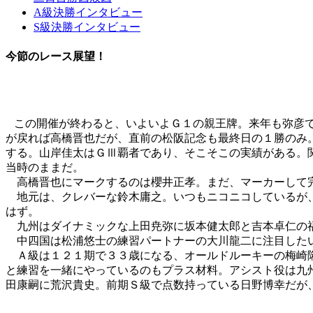
A級決勝インタビュー
S級決勝インタビュー
今節のレース展望！
この開催が終わると、いよいよＧ１の親王牌。来年も弥彦で
が戻れば高橋晋也だが、直前の松阪記念も最終日の１勝のみ
する。山岸佳太はＧⅢ覇者であり、そこそこの実績がある。
当時のままだ。
高橋晋也にマークするのは櫻井正孝。まだ、マーカーして完
地元は、クレバーな鈴木庸之。いつもニコニコしているが、
はず。
九州はダイナミックな上田尭弥に坂本健太郎と吉本卓仁の福
中四国は松浦悠士の練習パートナーの大川龍二に注目したい
Ａ級は１２１期で３３歳になる、オールドルーキーの梅崎隆
と練習を一緒にやっているのもプラス材料。アシスト役は九
田康嗣に荒沢貴史。前期Ｓ級で点数持っている日野博幸だが