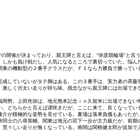
の開催が決まっており、親王牌と言えば、“弥彦競輪場”と言
。しかも負け戦だし、人気になるところで裏切っていた。悩ん
関東の機動型の２番手クラスだが、Ｆ１なら力勝負で勝ってい
成していないがタテ脚はある。この３番手は、実力者の斉藤
激しく渋太い走りが持ち味。残念ながら親王牌には出場でき
岡勢。上田尭弥は、地元熊本記念ｉｎ久留米に出場できない
。どちらかと言えば遅咲きだが、ここに来て、良くなってい
介が積極的な姿勢を見せている。夏場は落車負傷もあったが
州同士の八尋英輔。関東は地元の宮下一歩が主力級だが、前期
、荒々しい走りが無くなっている。南関は関根健太郎が追加で