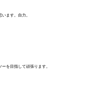
思います。自力。
ツーを目指して頑張ります。