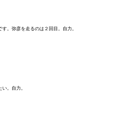
です。弥彦を走るのは２回目。自力。
たい。自力。