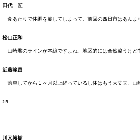
田代 匠
食あたりで体調を崩してしまって、前回の四日市はあんまり
松山正和
山崎君のラインが本線ですよね。地区的には全然違うけど
近藤範昌
落車してから１ヶ月以上経っているし体はもう大丈夫。山崎
2Ｒ
川又裕樹