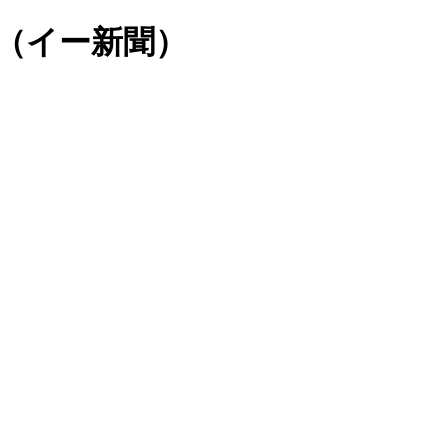
N（イー新聞）