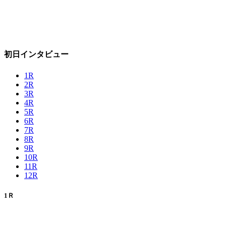
初日インタビュー
1R
2R
3R
4R
5R
6R
7R
8R
9R
10R
11R
12R
1Ｒ