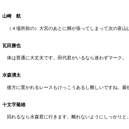
山崎 航
（４場所前の）大宮のあとに脚が張ってしまって次の富山は
瓦田勝也
体は普通に大丈夫です。田代君がいるなら迷わずマーク。
水森湧太
後方に置かれるレースもけっこうあるし難しいですね。最後
十文字菊雄
回れるなら水森君に行きます。離れないようにしっかりと