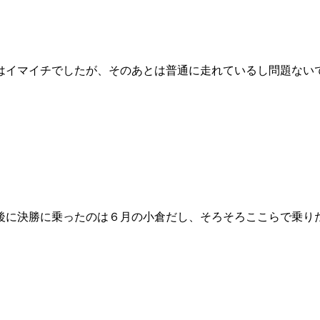
イマイチでしたが、そのあとは普通に走れているし問題ない
に決勝に乗ったのは６月の小倉だし、そろそろここらで乗り
。