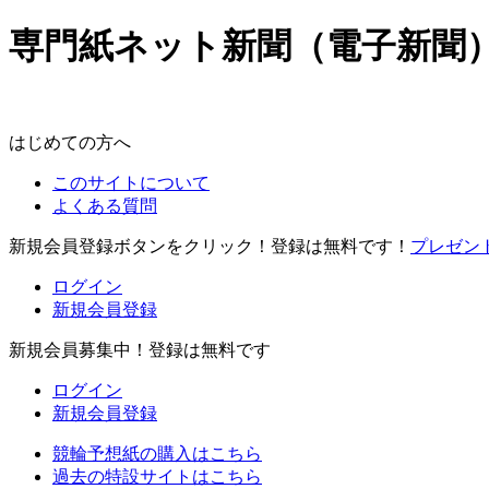
専門紙ネット新聞（電子新聞）ポ
はじめての方へ
このサイトについて
よくある質問
新規会員登録ボタンをクリック！登録は無料です！
プレゼン
ログイン
新規会員登録
新規会員募集中！登録は無料です
ログイン
新規会員登録
競輪予想紙の購入はこちら
過去の特設サイトはこちら