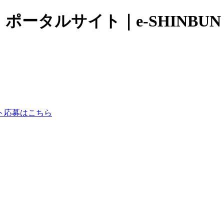
ータルサイト｜e-SHINBU
ト応募はこちら