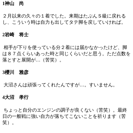
1神山 尚
２月以来の久々の１着でした。来期はたぶんＳ級に戻れる
し、こういう時は自力も出してタテ脚を戻していければ。
2岩崎 将士
相手が下りを使っている分２着には届かなかったけど、脚
は８７点くらいあった時と同じくらいだと思う。ただ点数を
落とすと展開が…（苦笑）。
3櫻川 雅彦
大沼さんは頑張ってくれたんですが…。すいません。
4大沼 孝行
ちょっと自分のエンジンの調子が良くない（苦笑）。最終
日の一般戦に強い自力が落ちてこないことを祈ります（苦
笑）。