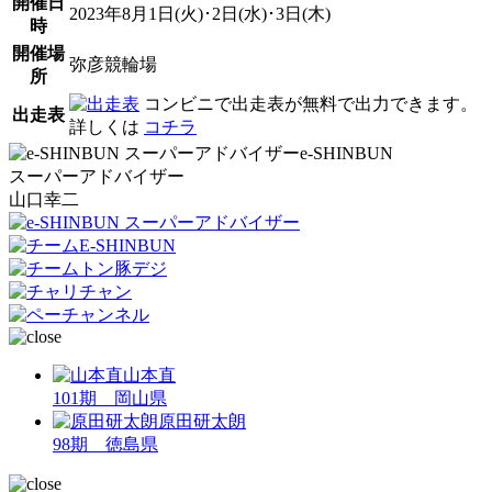
開催日
2023年8月1日(火)･2日(水)･3日(木)
時
開催場
弥彦競輪場
所
コンビニで出走表が無料で出力できます。
出走表
詳しくは
コチラ
e-SHINBUN
スーパーアドバイザー
山口幸二
山本直
101期 岡山県
原田研太朗
98期 徳島県