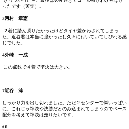
きっつかった～。最後は必死過ぎてゴール板がわからなか
ったです（苦笑）。
3河村 章憲
２着に踏ん張りたかったけどタイヤ差かわされてしまっ
た。近谷君は本当に強かったし久々に付いていてしびれる感
じでした。
4外崎 一成
この点数で４着で準決は大きい。
7近谷 涼
しっかり力を出し切れました。ただ２センターで脚いっぱい
に。これじゃ準決や決勝だとのみ込まれてしまうのでペース
配分を考えて準決は走りたいです。
6Ｒ