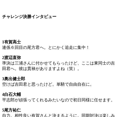
チャレンジ決勝インタビュー
1有賀高士
連係６回目の尾方君へ。とにかく追走に集中！
2渡辺直弥
準決は三浦さんに付かせてもらったけど、ここは東同士の吉
田君へ。彼は貫禄がありますよね（笑）。
3奥出健士郎
空けば吉田君と思ったけど。単騎で自由自在に。
4白石大輔
平志郎が頑張ってくれるみたいなので初日同様に任せます。
5尾方祐仁
自力。相性良い有賀さんと決まるように。同期対決は楽しみ