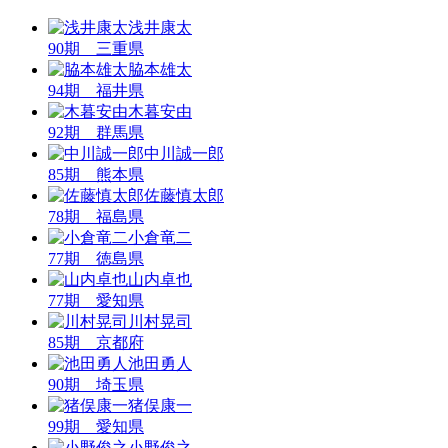
浅井康太
90期 三重県
脇本雄太
94期 福井県
木暮安由
92期 群馬県
中川誠一郎
85期 熊本県
佐藤慎太郎
78期 福島県
小倉竜二
77期 徳島県
山内卓也
77期 愛知県
川村晃司
85期 京都府
池田勇人
90期 埼玉県
猪俣康一
99期 愛知県
小野俊之