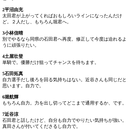
2平沼由充
太田君が上がってくればおもしろいラインになったんだけ
ど。２人だし、もちろん堀君へ。
3小林信晴
別でやるなら同県の石田君へ再度。修正して今度は迫れるよ
うに頑張りたい。
4土屋壮登
単騎で。優勝だけ狙ってチャンスを待ちます。
5石田拓真
自力選手だし後ろを回る気持ちはない。近谷さんも同じだと
思います。自力で。
6堀航輝
もちろん自力。力を出し切ってどこまで通用するか、です。
7近谷涼
石田君と話したけど、自分も自力でやりたい気持ちが強い。
真田さんが付いてくださるし自力で。