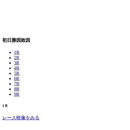
初日勝因敗因
1R
2R
3R
4R
5R
6R
7R
8R
9R
1Ｒ
レース映像をみる