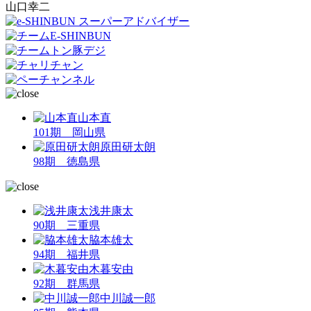
山口幸二
山本直
101期 岡山県
原田研太朗
98期 徳島県
浅井康太
90期 三重県
脇本雄太
94期 福井県
木暮安由
92期 群馬県
中川誠一郎