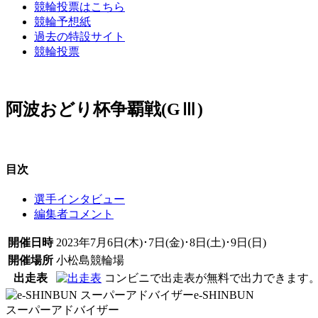
競輪投票はこちら
競輪予想紙
過去の特設サイト
競輪投票
阿波おどり杯争覇戦(GⅢ)
目次
選手インタビュー
編集者コメント
開催日時
2023年7月6日(木)･7日(金)･8日(土)･9日(日)
開催場所
小松島競輪場
出走表
コンビニで出走表が無料で出力できます
e-SHINBUN
スーパーアドバイザー