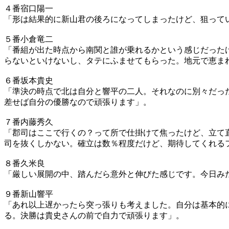
４番宿口陽一
「形は結果的に新山君の後ろになってしまったけど、狙って
５番小倉竜二
「番組が出た時点から南関と誰が乗れるかという感じだった
らないといけないし、タテにふませてもらった。地元で恵ま
６番坂本貴史
「準決の時点で北は自分と響平の二人。それなのに別々だっ
差せば自分の優勝なので頑張ります」。
７番内藤秀久
「郡司はここで行くの？って所で仕掛けて焦ったけど、立て
司を抜くしかない。確立は数％程度だけど、期待してくれる
８番久米良
「厳しい展開の中、踏んだら意外と伸びた感じです。今日み
９番新山響平
「あれ以上遅かったら突っ張りも考えました。自分は基本的
る。決勝は貴史さんの前で自力で頑張ります」。