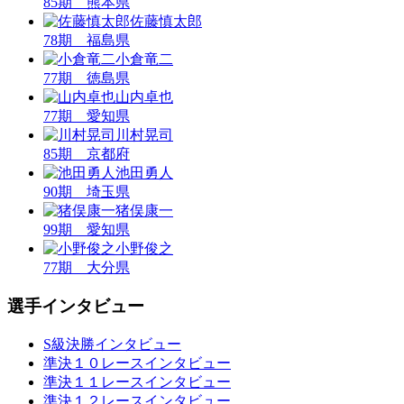
85期 熊本県
佐藤慎太郎
78期 福島県
小倉竜二
77期 徳島県
山内卓也
77期 愛知県
川村晃司
85期 京都府
池田勇人
90期 埼玉県
猪俣康一
99期 愛知県
小野俊之
77期 大分県
選手インタビュー
S級決勝インタビュー
準決１０レースインタビュー
準決１１レースインタビュー
準決１２レースインタビュー