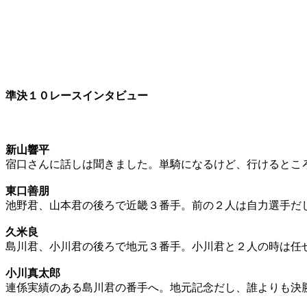
準決１０レースインタビュー
新山響平
宿口さんに話しは聞きました。単騎になるけど、行けるとこ
東口善朋
池野君、山本君の後ろで近畿３番手。前の２人は自力選手だ
久米良
島川君、小川君の後ろで地元３番手。小川君と２人の時は任
小川真太郎
連係実績のある島川君の番手へ。地元記念だし、誰よりも決