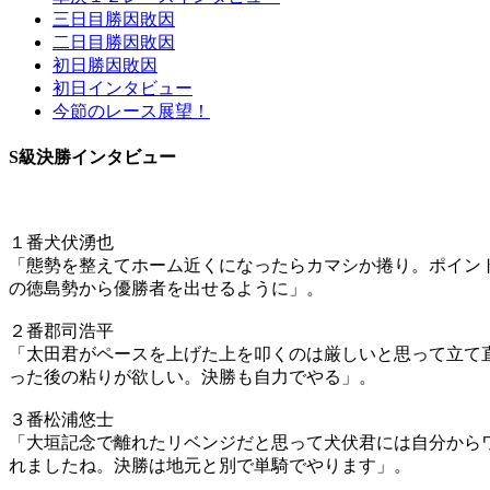
三日目勝因敗因
二日目勝因敗因
初日勝因敗因
初日インタビュー
今節のレース展望！
S級決勝インタビュー
１番犬伏湧也
「態勢を整えてホーム近くになったらカマシか捲り。ポイン
の徳島勢から優勝者を出せるように」。
２番郡司浩平
「太田君がペースを上げた上を叩くのは厳しいと思って立て
った後の粘りが欲しい。決勝も自力でやる」。
３番松浦悠士
「大垣記念で離れたリベンジだと思って犬伏君には自分から
れましたね。決勝は地元と別で単騎でやります」。