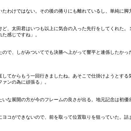
いたわけではない。その後の捲りにも離れているし、単純に脚
けど、太田君はいつも以上に気合の入った先行をしてくれた。
れた感じですね」。
たので、しがみついてでも決勝へ上がって響平と連係したかっ
直してからもう一回行きましたね。あそこで仕掛けようとする
ファンの為に頑張る」。
たいな展開の方が今のフレームの良さが出る。地元記念は初優
にヨコができないので、前を取って位置取りを狙っていた。詰