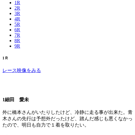
1R
2R
3R
4R
5R
6R
7R
8R
9R
1Ｒ
レース映像をみる
1細田 愛未
外に橋本さんがいたりしたけど、冷静に走る事が出来た。青
木さんの先行は予想外だったけど、踏んだ感じも悪くなかっ
たので、明日も自力で１着を取りたい。