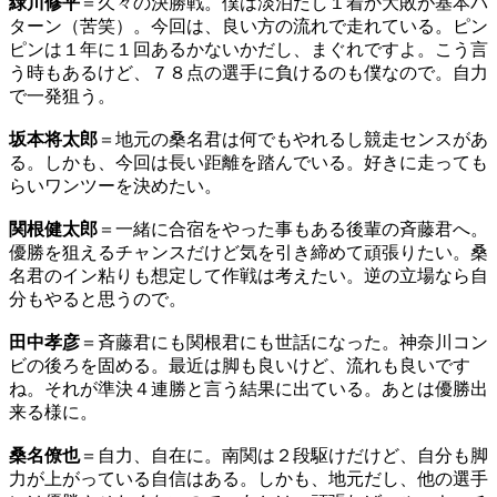
緑川修平
＝久々の決勝戦。僕は淡泊だし１着か大敗が基本パ
ターン（苦笑）。今回は、良い方の流れで走れている。ピン
ピンは１年に１回あるかないかだし、まぐれですよ。こう言
う時もあるけど、７８点の選手に負けるのも僕なので。自力
で一発狙う。
坂本将太郎
＝地元の桑名君は何でもやれるし競走センスがあ
る。しかも、今回は長い距離を踏んでいる。好きに走っても
らいワンツーを決めたい。
関根健太郎
＝一緒に合宿をやった事もある後輩の斉藤君へ。
優勝を狙えるチャンスだけど気を引き締めて頑張りたい。桑
名君のイン粘りも想定して作戦は考えたい。逆の立場なら自
分もやると思うので。
田中孝彦
＝斉藤君にも関根君にも世話になった。神奈川コン
ビの後ろを固める。最近は脚も良いけど、流れも良いです
ね。それが準決４連勝と言う結果に出ている。あとは優勝出
来る様に。
桑名僚也
＝自力、自在に。南関は２段駆けだけど、自分も脚
力が上がっている自信はある。しかも、地元だし、他の選手