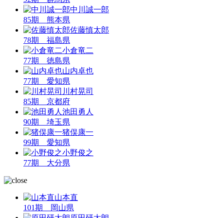
中川誠一郎
85期 熊本県
佐藤慎太郎
78期 福島県
小倉竜二
77期 徳島県
山内卓也
77期 愛知県
川村晃司
85期 京都府
池田勇人
90期 埼玉県
猪俣康一
99期 愛知県
小野俊之
77期 大分県
山本直
101期 岡山県
原田研太朗