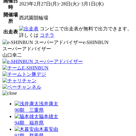
開催日
2023年2月27日(月)･28日(火)･3月1日(水)
時
開催場
西武園競輪場
所
コンビニで出走表が無料で出力できます。
出走表
詳しくは
コチラ
e-SHINBUN
スーパーアドバイザー
山口幸二
浅井康太
90期 三重県
脇本雄太
94期 福井県
木暮安由
92期 群馬県