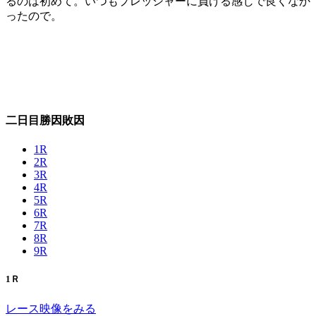
るのは初めて。いつもプレッシャーに負ける感じで良くなか
ったので。
二日目勝因敗因
1R
2R
3R
4R
5R
6R
7R
8R
9R
1Ｒ
レース映像をみる