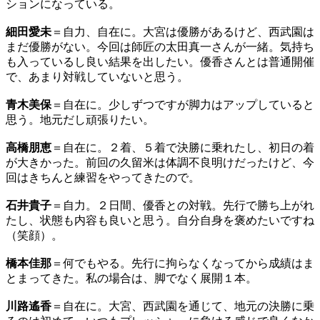
ションになっている。
細田愛未
＝自力、自在に。大宮は優勝があるけど、西武園は
まだ優勝がない。今回は師匠の太田真一さんが一緒。気持ち
も入っているし良い結果を出したい。優香さんとは普通開催
で、あまり対戦していないと思う。
青木美保
＝自在に。少しずつですが脚力はアップしていると
思う。地元だし頑張りたい。
高橋朋恵
＝自在に。２着、５着で決勝に乗れたし、初日の着
が大きかった。前回の久留米は体調不良明けだったけど、今
回はきちんと練習をやってきたので。
石井貴子
＝自力。２日間、優香との対戦。先行で勝ち上がれ
たし、状態も内容も良いと思う。自分自身を褒めたいですね
（笑顔）。
橋本佳那
＝何でもやる。先行に拘らなくなってから成績はま
とまってきた。私の場合は、脚でなく展開１本。
川路遙香
＝自在に。大宮、西武園を通じて、地元の決勝に乗