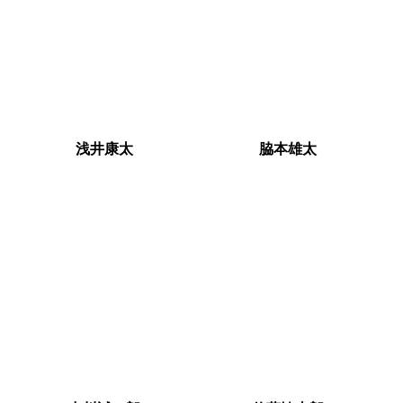
浅井康太
脇本雄太