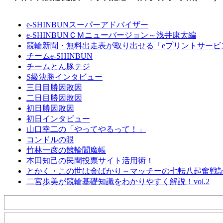
e-SHINBUNスーパーアドバイザー
e-SHINBUNＣＭニューバージョン～浅井康太編
競輪新聞・無料出走表が取り出せる「eプリントサービ
チームe-SHINBUN
チームとん豚テジ
S級決勝インタビュー
三日目勝因敗因
二日目勝因敗因
初日勝因敗因
初日インタビュー
山口幸二の「やってやるって！」
コンドルの眼
竹林一彦の競輪閻魔帳
本田知己の民間投票サイト活用術！
とかく・この世は金ばかり～マッチーの七転八起奮戦
二宮歩美が競輪基礎知識をわかりやすく解説！vol.2