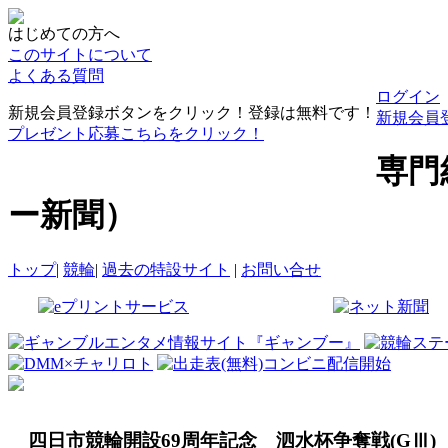
はじめての方へ
このサイトについて
よくある質問
ログイン
新規会員登録ボタンをクリック！登録は無料です！
新規会員
プレゼント応募こちらをクリック！
専門
ー新聞）
トップ
|
競輪
|
過去の特設サイト
|
お問い合せ
四日市競輪開設69周年記念 泗水杯争奪戦(GⅢ)