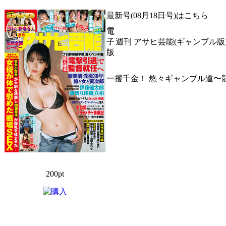
最新号(08月18日号)はこちら
電
子
週刊 アサヒ芸能(ギャンブル版)
版
一攫千金！ 悠々ギャンブル道〜
200pt