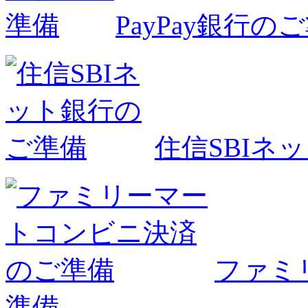
PayPay銀行の
住信SBIネ
ファミ
準備