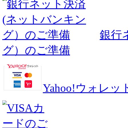
銀行
グ）のご準備
Yahoo!ウォ