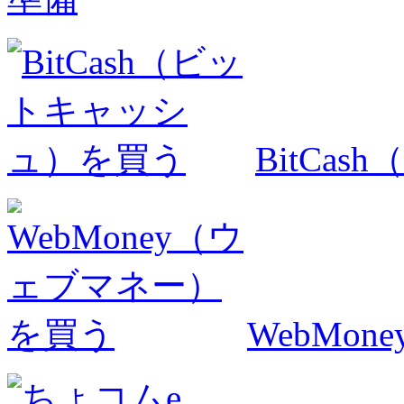
BitCa
WebMo