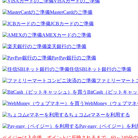
VISAカードのご準備
MasterCardのご準備
JCBカードのご準備
AMEXカードのご準備
楽天銀行のご準備
PayPay銀行のご準備
住信SBIネット銀行のご準備
ファミリーマート
BitCash（ビットキ
WebMoney（ウェブマ
ちょコムeマネーを利用する
Pay-easy（ペイジー）を
ペイジーは入金後、ポイントに反映されるまで、60～240分