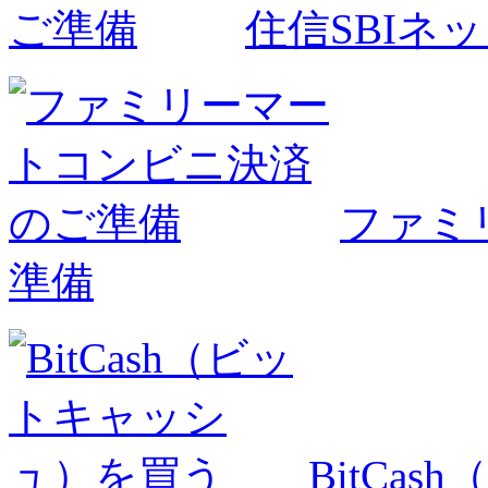
住信SBIネ
ファミ
準備
BitCa