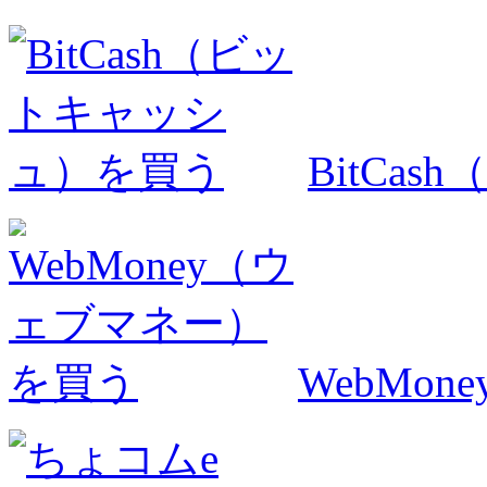
BitCa
WebMo