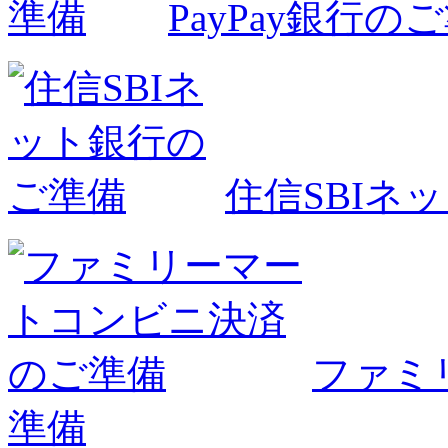
PayPay銀行の
住信SBIネ
ファミ
準備