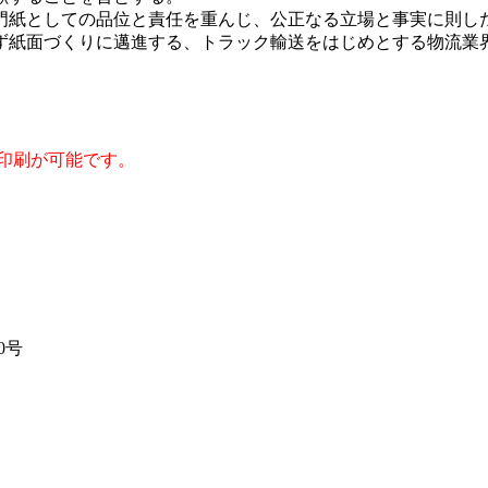
門紙としての品位と責任を重んじ、公正なる立場と事実に則し
れず紙面づくりに邁進する、トラック輸送をはじめとする物流業
印刷が可能です。
0号