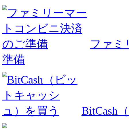
ファミ
準備
BitCa