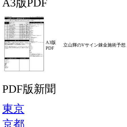
A3版PDF
A3版
立山輝のVサイン錬金施術予想 2
PDF
PDF版新聞
東京
京都