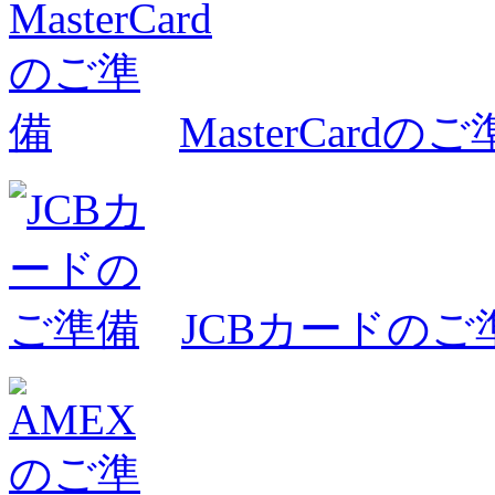
MasterCardの
JCBカードのご