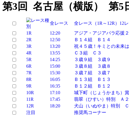
第3回 名古屋（横版） 第5
全レース
全レース（1R～12R）12
1R
12:20
アジア・アジアパラ応援
2R
12:50
Ｂ１４組 Ｂ１４
3R
13:20
祝４５歳！キミとの未来
4R
13:55
Ｃ３組 Ｃ３
5R
14:25
３歳９組 ３歳９
6R
15:00
３歳８組 ３歳８
7R
15:30
３歳７組 ３歳７
8R
16:05
Ｂ１３組 Ｂ１３
9R
16:35
Ｂ１２組 Ｂ１２
10R
17:10
城下町（じょうかまち）
11R
17:45
翡翠（ひすい）特別 Ａ
12R
18:20
犬山（いぬやま）特別 
注目
推奨馬コーナー