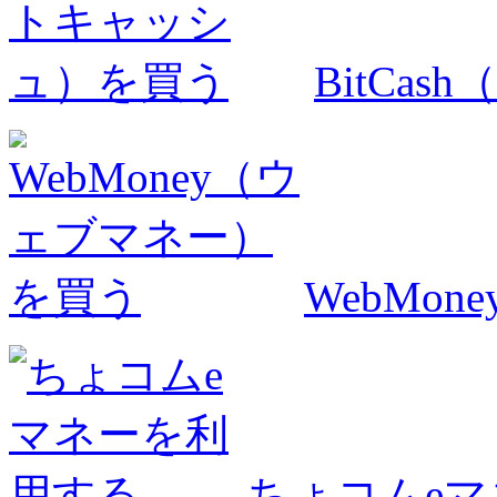
BitCa
WebMo
ちょコムe