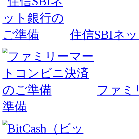
住信SBIネ
ファミ
準備