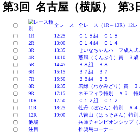
第3回 名古屋（横版） 第3
全レース
全レース（1R～12R）12レ
1R
12:25
Ｃ１５組 Ｃ１５
2R
13:00
Ｃ１４組 Ｃ１４
3R
13:35
せいなちゃんハーフ成人式
4R
14:10
薫風（くんぷう）賞 ３歳
5R
14:45
Ｂ８組 Ｂ８
6R
15:15
Ｂ７組 Ｂ７
7R
15:50
Ｂ６組 Ｂ６
8R
16:35
若緑（わかみどり）賞 ３
9R
17:15
ネモフィラ特別 Ａ５ 特
10R
17:50
Ｃ１２組 Ｃ１２
11R
18:25
牡丹（ぼたん）特別 Ａ４
12R
19:00
八曽山（はっそさん）特別
他場
兵庫チャンピオンシップ（
注目
推奨馬コーナー