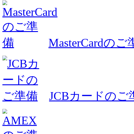
MasterCardの
JCBカードのご