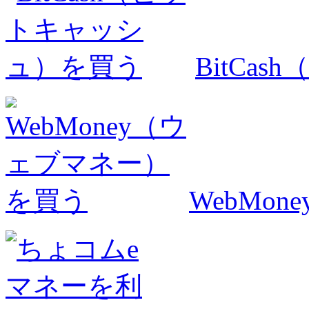
BitCa
WebMo