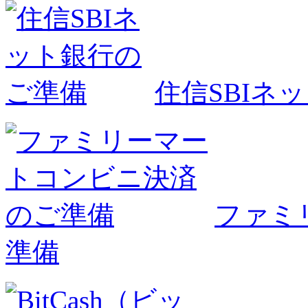
住信SBIネ
ファミ
準備