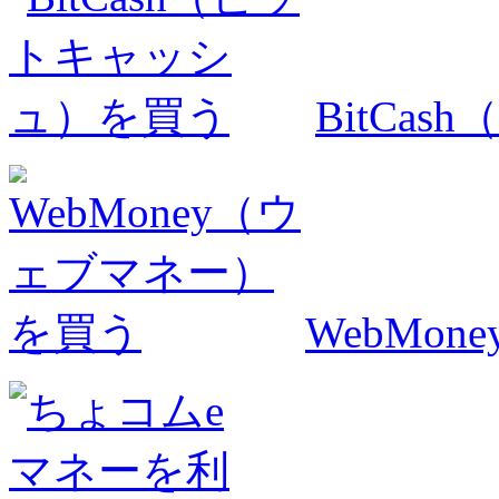
BitCa
WebMo