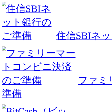
住信SBIネ
ファミ
準備