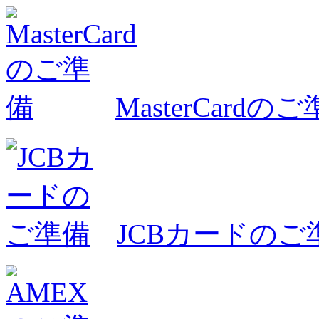
MasterCardの
JCBカードのご