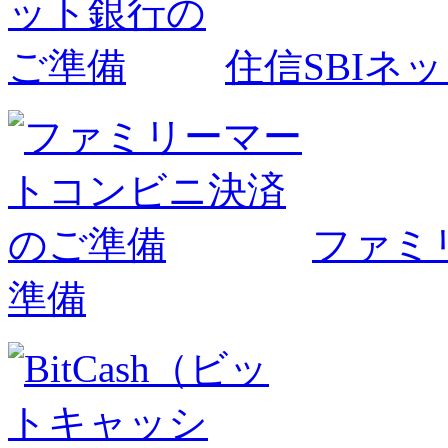
住信SBIネ
ファミ
準備