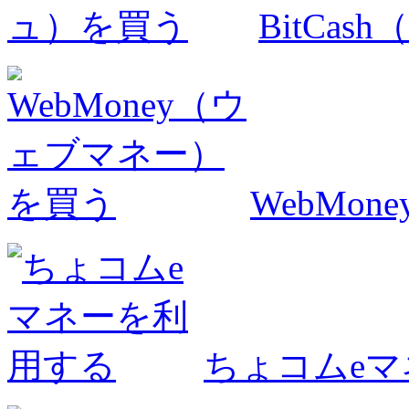
BitCa
WebMo
ちょコムe