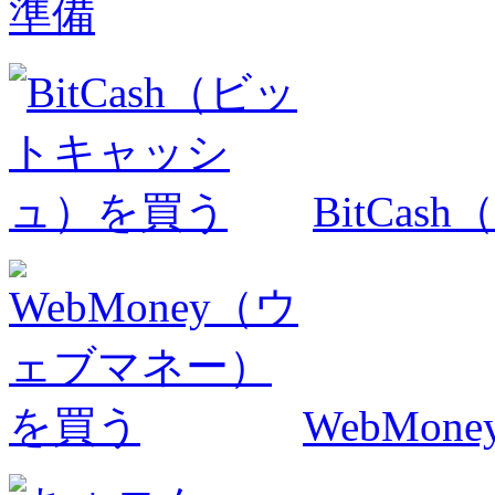
準備
BitCa
WebMo