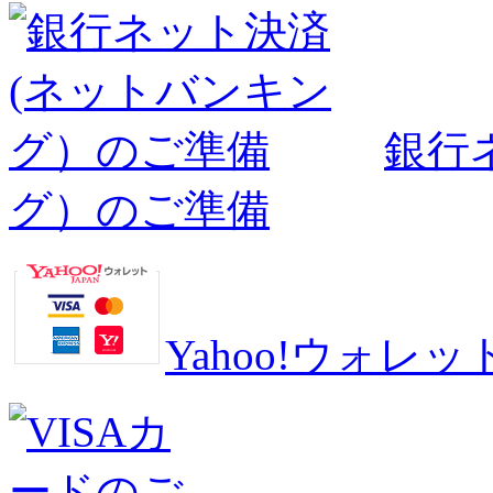
銀行
グ）のご準備
Yahoo!ウォ