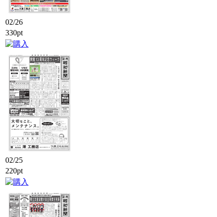
02/26
330pt
02/25
220pt