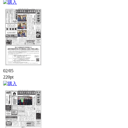
02/05
220pt