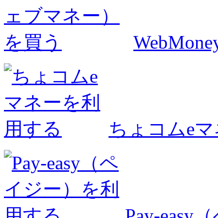
WebMo
ちょコムe
Pay-ea