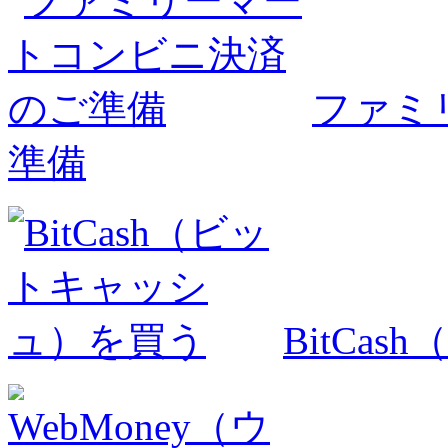
ファミ
準備
BitCa