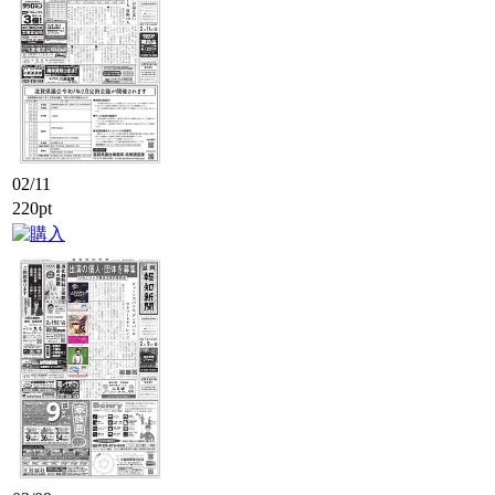
02/11
220pt