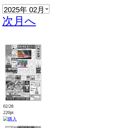
次月へ
02/28
220pt