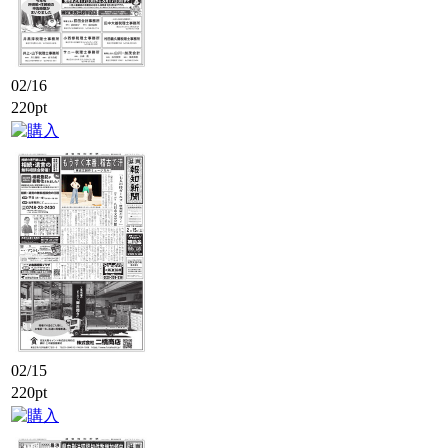
02/16
220pt
02/15
220pt