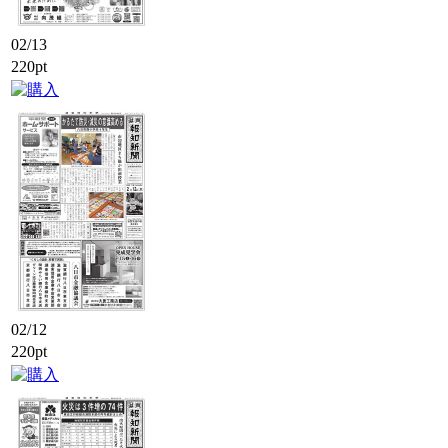
02/13
220pt
02/12
220pt