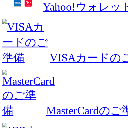
Yahoo!ウォ
VISAカードの
MasterCardの