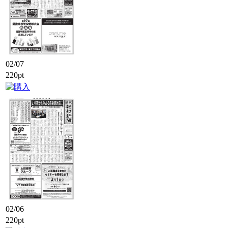
02/07
220pt
02/06
220pt