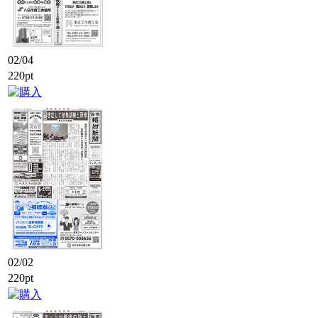
02/04
220pt
02/02
220pt