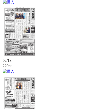
02/18
220pt