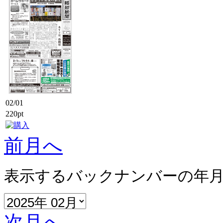
02/01
220pt
前月へ
表示するバックナンバーの年
次月へ