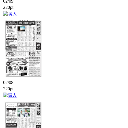
02/09
220pt
02/08
220pt