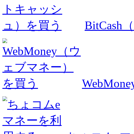
BitCa
WebMo