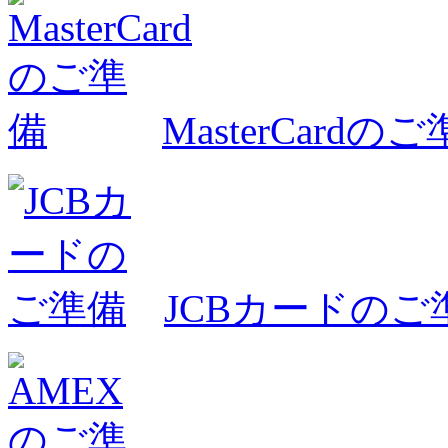
MasterCardの
JCBカードのご