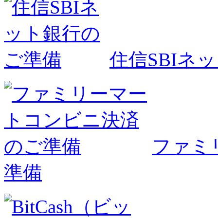
住信SBIネ
ファミ
準備