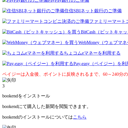
PayPay銀行のご準備
住信SBIネット銀行のご準備
ファミリーマート
BitCash（ビットキ
WebMoney（ウェブマ
ちょコムeマネーを利用する
Pay-easy（ペイジー）を
ペイジーは入金後、ポイントに反映されるまで、60～240分
3
bookendをインストール
bookendにて購入した新聞を閲覧できます。
bookendのインストールについては
こちら