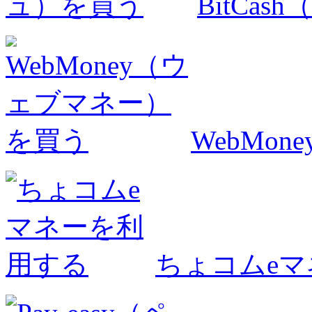
BitCa
WebMo
ちょコムe