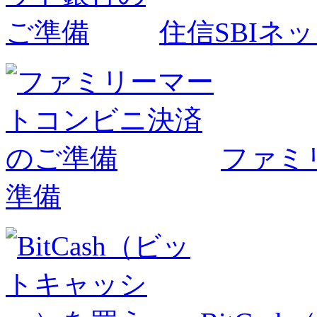
住信SBIネ
ファミ
準備