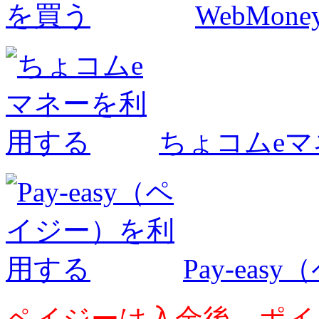
WebMo
ちょコムe
Pay-ea
ペイジーは入金後、ポイ