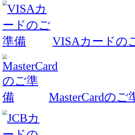
VISAカードの
MasterCardの