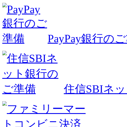
PayPay銀行の
住信SBIネ