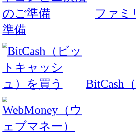
ファミ
準備
BitCa