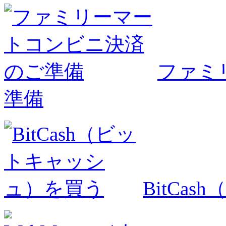
ファミ
準備
BitCa