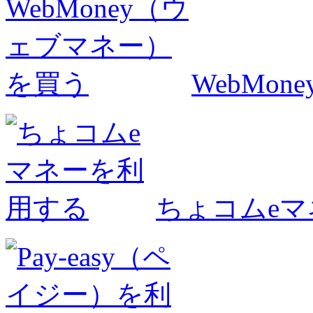
WebMo
ちょコムe