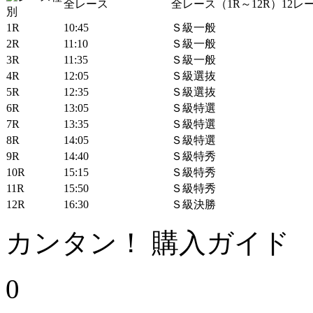
全レース
全レース（1R～12R）12レ
1R
10:45
Ｓ級一般
2R
11:10
Ｓ級一般
3R
11:35
Ｓ級一般
4R
12:05
Ｓ級選抜
5R
12:35
Ｓ級選抜
6R
13:05
Ｓ級特選
7R
13:35
Ｓ級特選
8R
14:05
Ｓ級特選
9R
14:40
Ｓ級特秀
10R
15:15
Ｓ級特秀
11R
15:50
Ｓ級特秀
12R
16:30
Ｓ級決勝
カンタン！ 購入ガイド
0