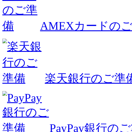
AMEXカードの
楽天銀行のご準
PayPay銀行の