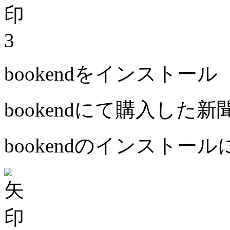
3
bookendをインストール
bookendにて購入した
bookendのインストー