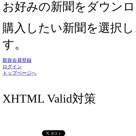
お好みの新聞をダウンロ
購入したい新聞を選択し
す。
新規会員登録
ログイン
トップページへ
XHTML Valid対策