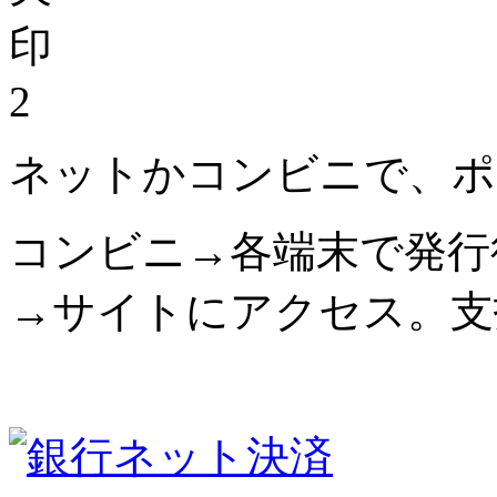
2
ネットかコンビニで、ポ
コンビニ→各端末で発行
→サイトにアクセス。支