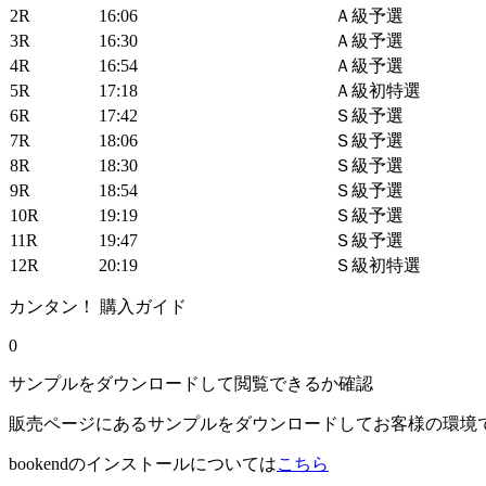
2R
16:06
Ａ級予選
3R
16:30
Ａ級予選
4R
16:54
Ａ級予選
5R
17:18
Ａ級初特選
6R
17:42
Ｓ級予選
7R
18:06
Ｓ級予選
8R
18:30
Ｓ級予選
9R
18:54
Ｓ級予選
10R
19:19
Ｓ級予選
11R
19:47
Ｓ級予選
12R
20:19
Ｓ級初特選
カンタン！ 購入ガイド
0
サンプルをダウンロードして閲覧できるか確認
販売ページにあるサンプルをダウンロードしてお客様の環境
bookendのインストールについては
こちら