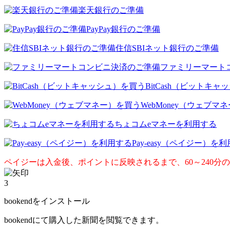
楽天銀行のご準備
PayPay銀行のご準備
住信SBIネット銀行のご準備
ファミリーマート
BitCash（ビットキ
WebMoney（ウェブマ
ちょコムeマネーを利用する
Pay-easy（ペイジー）を
ペイジーは入金後、ポイントに反映されるまで、60～240分
3
bookendをインストール
bookendにて購入した新聞を閲覧できます。