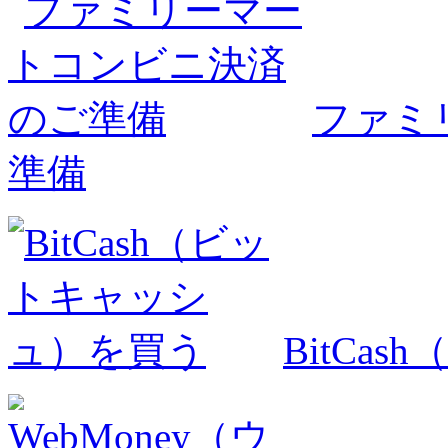
ファミ
準備
BitCa