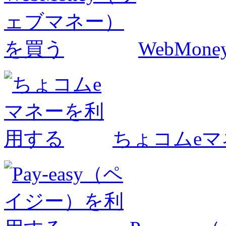
WebMo
ちょコムe