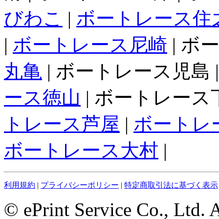
びわこ
|
ボートレース住
|
ボートレース尼崎
| ボ
丸亀
| ボートレース児島 
ース徳山
| ボートレース下
トレース芦屋
|
ボートレ
ボートレース大村
|
利用規約
|
プライバシーポリシー
|
特定商取引法に基づく表示
© ePrint Service Co., Ltd. 