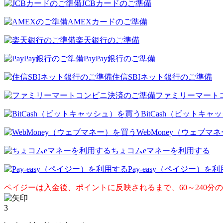
JCBカードのご準備
AMEXカードのご準備
楽天銀行のご準備
PayPay銀行のご準備
住信SBIネット銀行のご準備
ファミリーマート
BitCash（ビットキ
WebMoney（ウェブマ
ちょコムeマネーを利用する
Pay-easy（ペイジー）を
ペイジーは入金後、ポイントに反映されるまで、60～240分
3