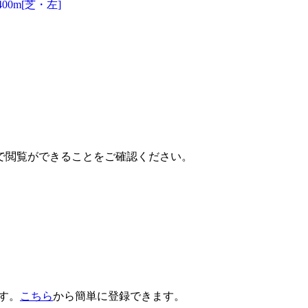
00m[芝・左]
で閲覧ができることをご確認ください。
です。
こちら
から簡単に登録できます。