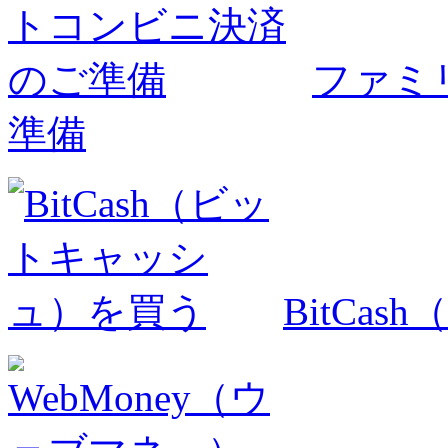
ファミ
準備
BitCa