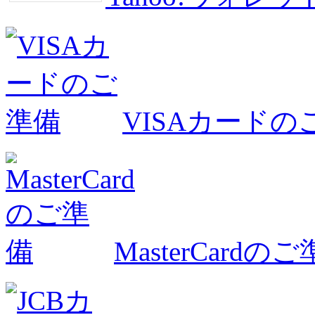
VISAカードの
MasterCardの