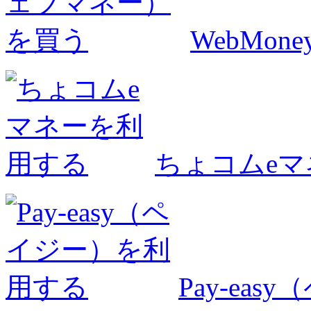
WebMo
ちょコムe
Pay-ea